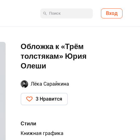
Вход
Обложка к «Трём
толстякам» Юрия
Олеши
Лёка Сарайкина
3 Нравится
Стили
Книжная графика