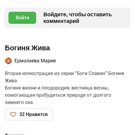
Войдите, чтобы оставить
Войти
комментарий
Богиня Жива
Ермолаева Мария
Вторая иллюстрация из серии "Боги Славян" Богиня
Жива.
Богиня жизни и плодородия, вестница весны,
помогающая пробудиться природе от долгого
зимнего сна.
Также Жива почиталась, как символ цветущей летом
32 Нравится
природы,обильного плодородия и природных сил,
наполняющих всё вокруг любовью к жизни.