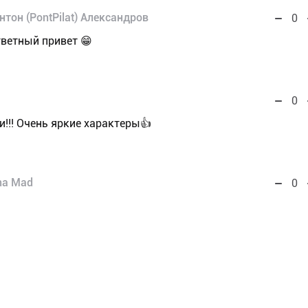
Антон (PontPilat) Александров
0
тветный привет 😁
0
!!! Очень яркие характеры👍
na Mad
0