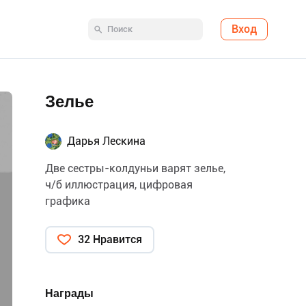
Вход
Зелье
Дарья Лескина
Две сестры-колдуньи варят зелье,
ч/б иллюстрация, цифровая
графика
32 Нравится
Награды