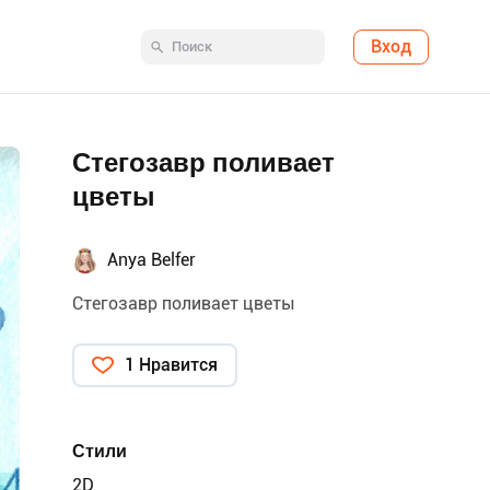
Вход
Стегозавр поливает
цветы
Anya Belfer
Стегозавр поливает цветы
1 Нравится
Стили
2D