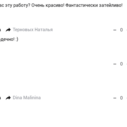
ас эту работу? Очень красиво! Фантастически затейливо!
а
Терновых Наталья
0
дечно! :)
0
а
Dina Malinina
0