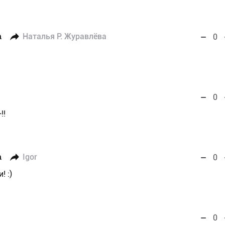
а
Наталья Р. Журавлёва
0
0
!!
а
Igor
0
! :)
0