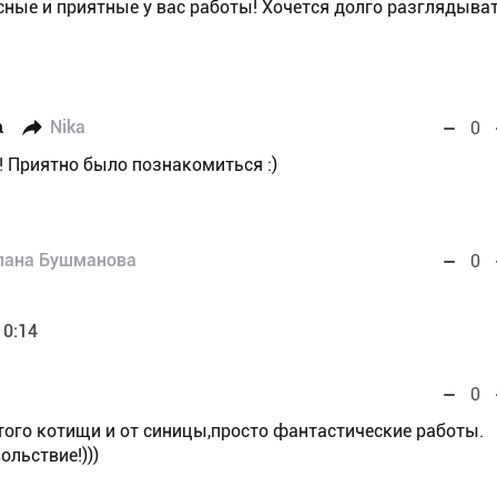
ные и приятные у вас работы! Хочется долго разглядыва
а
Nika
0
! Приятно было познакомиться :)
лана Бушманова
0
10:14
0
этого котищи и от синицы,просто фантастические работы.
ольствие!)))