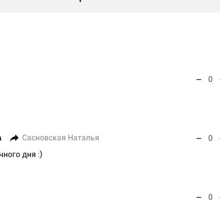
0
а
Сасновская Наталья
0
ного дня :)
0