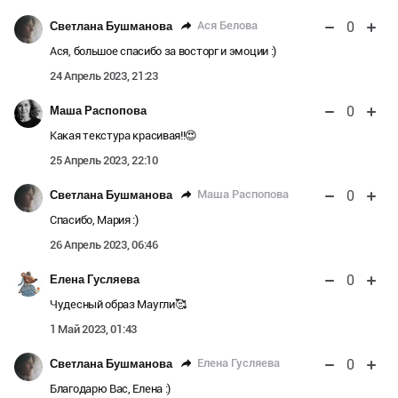
0
Ася Белова
Светлана Бушманова
Ася, большое спасибо за восторг и эмоции :)
24 Апрель 2023, 21:23
0
Maша Распопова
Какая текстура красивая!!😍
25 Апрель 2023, 22:10
0
Maша Распопова
Светлана Бушманова
Спасибо, Мария :)
26 Апрель 2023, 06:46
0
Елена Гусляева
Чудесный образ Маугли🥰
1 Май 2023, 01:43
0
Елена Гусляева
Светлана Бушманова
Благодарю Вас, Елена :)