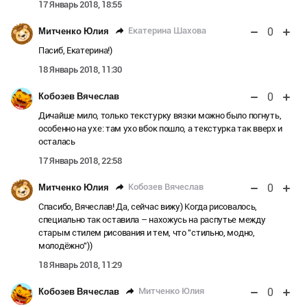
17 Январь 2018, 18:55
0
Екатерина Шахова
Митченко Юлия
Пасиб, Екатерина!)
18 Январь 2018, 11:30
0
Кобозев Вячеслав
Дичайше мило, только текстурку вязки можно было погнуть,
особенно на ухе: там ухо вбок пошло, а текстурка так вверх и
осталась
17 Январь 2018, 22:58
0
Кобозев Вячеслав
Митченко Юлия
Спасибо, Вячеслав! Да, сейчас вижу) Когда рисовалось,
специально так оставила – нахожусь на распутье между
старым стилем рисования и тем, что "стильно, модно,
молодёжно"))
18 Январь 2018, 11:29
0
Митченко Юлия
Кобозев Вячеслав