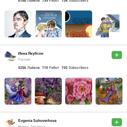
6186
Лайков
139
Работ
134
Subscribers
Инна Якубсон
Россия
5256
Лайков
110
Работ
192
Subscribers
Evgenia Suhoverhova
Минск, Беларусь