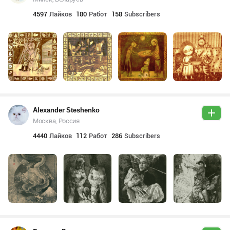
4597
Лайков
180
Работ
158
Subscribers
Alexander Steshenko
Москва, Россия
4440
Лайков
112
Работ
286
Subscribers