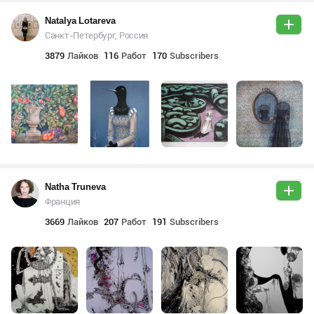
Natalya Lotareva
Санкт-Петербург, Россия
3879
Лайков
116
Работ
170
Subscribers
Natha Truneva
Франция
3669
Лайков
207
Работ
191
Subscribers