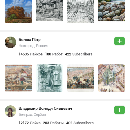
Болюх Пётр
Новгород, Россия
14535
Лайков
180
Работ
422
Subscribers
Владимир Володя Сивцевич
Белград, Сербия
12172
Лайка
203
Работы
402
Subscribers