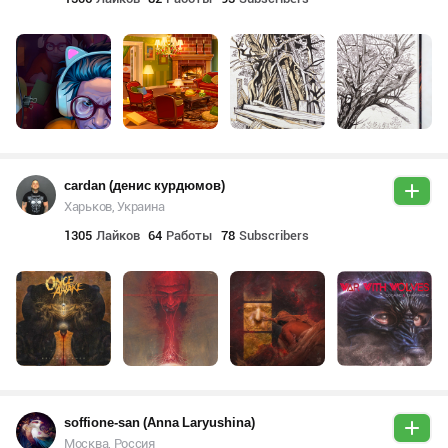
cardan (денис курдюмов)
Харьков, Украина
1305
Лайков
64
Работы
78
Subscribers
soffione-san (Anna Laryushina)
Москва, Россия