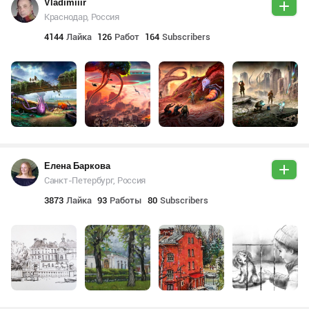
Vladimiiir
Краснодар, Россия
4144
Лайка
126
Работ
164
Subscribers
Елена Баркова
Санкт-Петербург, Россия
3873
Лайка
93
Работы
80
Subscribers