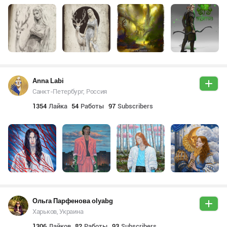
Anna Labi
Санкт-Петербург, Россия
1354
Лайка
54
Работы
97
Subscribers
Ольга Парфенова olyabg
Харьков, Украина
1306
Лайков
82
Работы
93
Subscribers