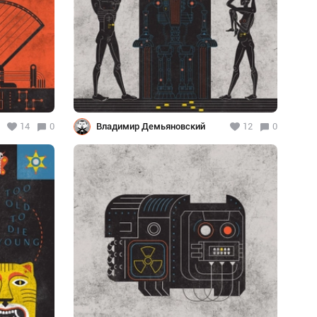
14
0
Владимир Демьяновский
12
0