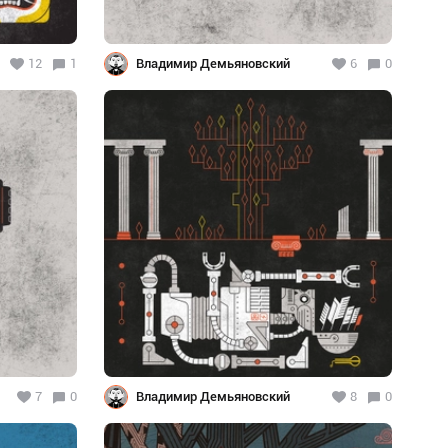
12
1
Владимир Демьяновский
6
0
7
0
Владимир Демьяновский
8
0