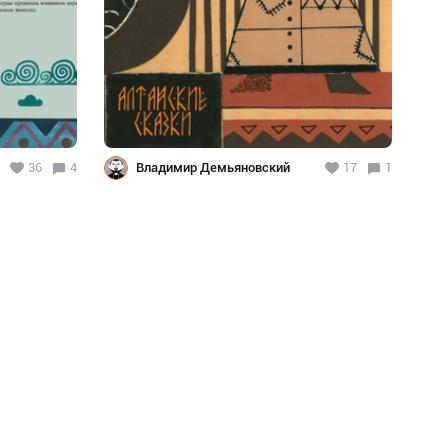
36
4
Владимир Демьяновский
17
1