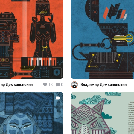
ир Демьяновский
18
0
Владимир Демьяновский