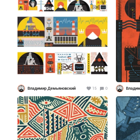
Владимир Демьяновский
15
0
Владим