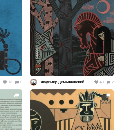
13
0
Владимир Демьяновский
40
2