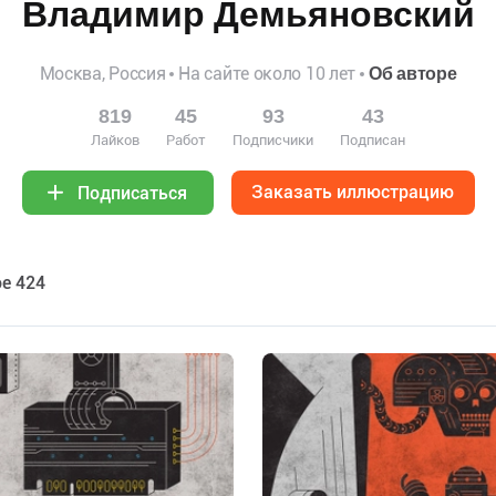
Владимир Демьяновский
Москва, Россия
На сайте около 10 лет
Об авторе
819
45
93
43
Лайков
Работ
Подписчики
Подписан
Заказать иллюстрацию
Подписаться
е 424