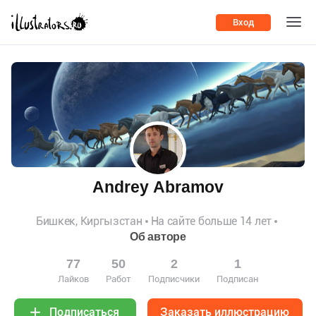
Вход
Andrey Abramov
Бишкек, Киргызстан
На сайте больше 14 лет
Об авторе
77
50
2
1
Лайков
Работ
Подписчики
Подписан
Заказать иллюстрацию
Подписаться