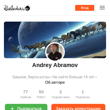
Вход
Andrey Abramov
Бишкек, Киргызстан
На сайте больше 14 лет
Об авторе
77
50
2
1
Лайков
Работ
Подписчики
Подписан
Заказать иллюстрацию
Подписаться