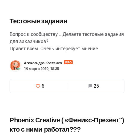
Тестовые задания
Вопрос к сообществу ...Делаете тестовые задания
для заказчиков?
Привет всем. Очень интересует мнение
сообщества. Фактически эта опрос.
Периодически приходят такие вот ответы на…
Александра Костенко
PRO
19 марта 2019, 18:35
6
25
Phoenix Creative ( «Феникс-Презент")
кто с ними работал???