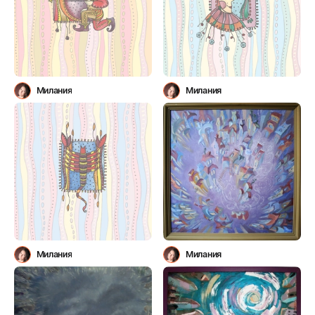
Милания
Милания
Милания
Милания