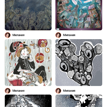
Милания
Милания
Милания
Милания