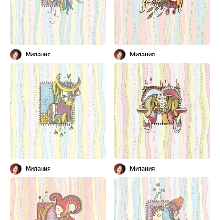
Милания
Милания
Милания
Милания