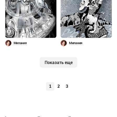
Милания
Милания
Показать еще
1
2
3