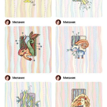
Милания
Милания
Милания
Милания