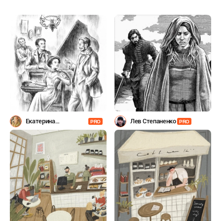
Екатерина
Лев Степаненко
PRO
PRO
Комракова