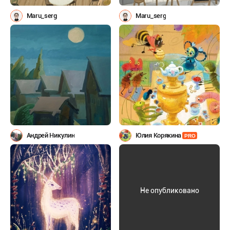
Maru_serg
Maru_serg
Андрей Никулин
Юлия Корякина
PRO
Не опубликовано