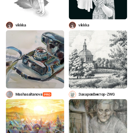
vikkka
vikkka
Mashasaltanova
ЗахаровВиктор-ZWG
PRO