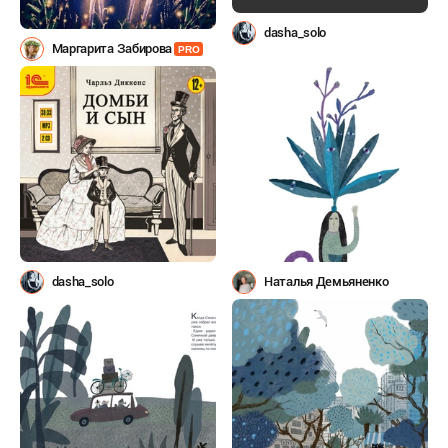
dasha_solo
Маргарита Забирова
PRO
dasha_solo
Наталья Демьяненко