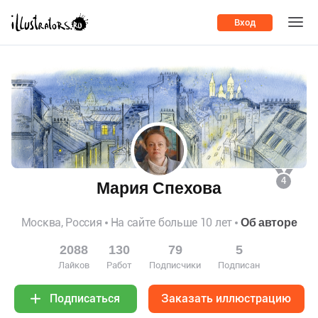
Вход
4
Мария Спехова
Москва, Россия
На сайте больше 10 лет
Об авторе
2088
130
79
5
Лайков
Работ
Подписчики
Подписан
Заказать иллюстрацию
Подписаться