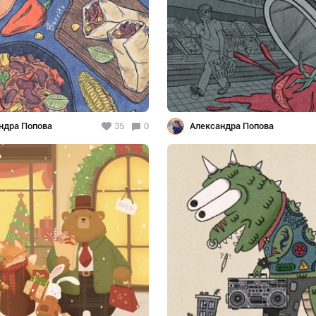
ндра Попова
35
0
Александра Попова