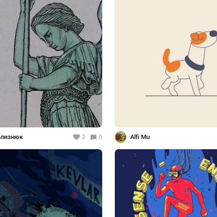
Близнюк
2
0
Alfi Mu