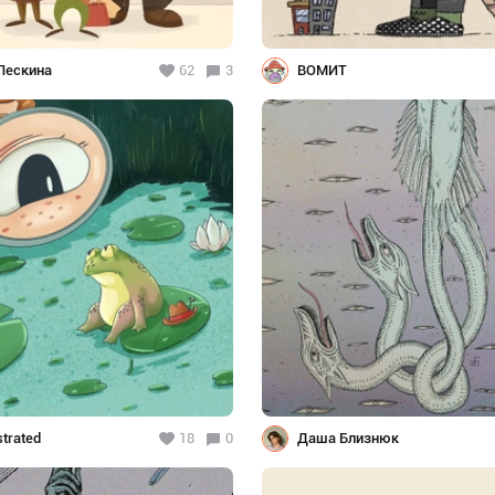
Лескина
62
3
ВОМИТ
strated
18
0
Даша Близнюк