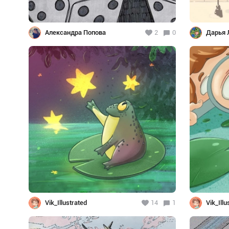
Александра Попова
2
0
Дарья 
Vik_Illustrated
14
1
Vik_Illu