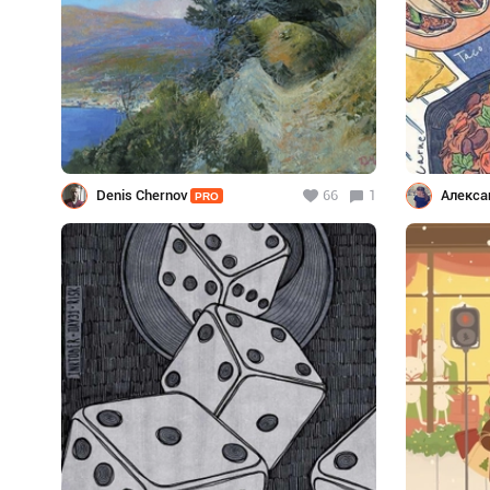
Denis Chernov
66
1
Алекса
PRO