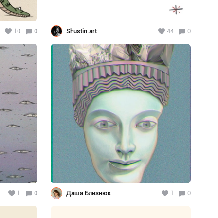
10
0
Shustin.art
44
0
1
0
Даша Близнюк
1
0