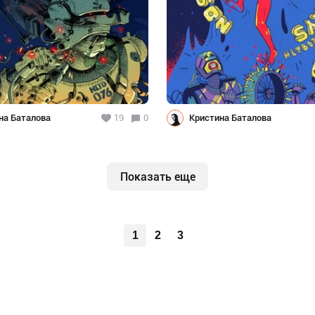
на Баталова
19
0
Кристина Баталова
Показать еще
1
2
3