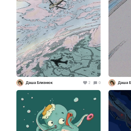
Даша Близнюк
2
0
Даша 