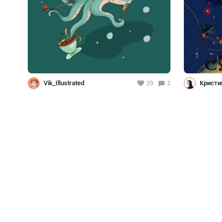
Vik_Illustrated
29
2
Кристи