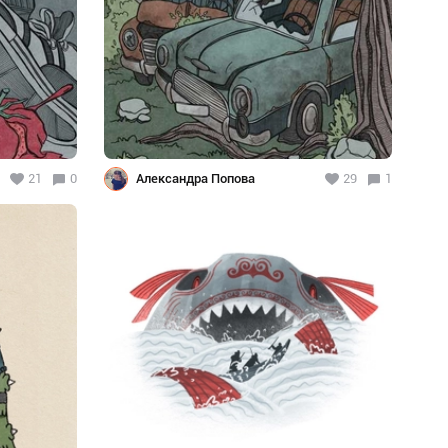
21
0
Александра Попова
29
1