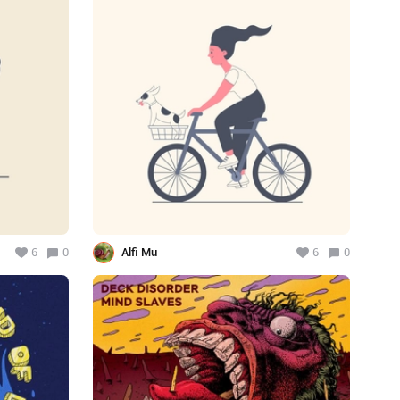
6
0
Alfi Mu
6
0