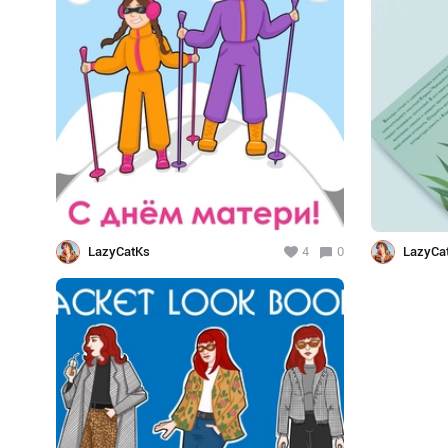
LazyCatKs
4
0
LazyCa