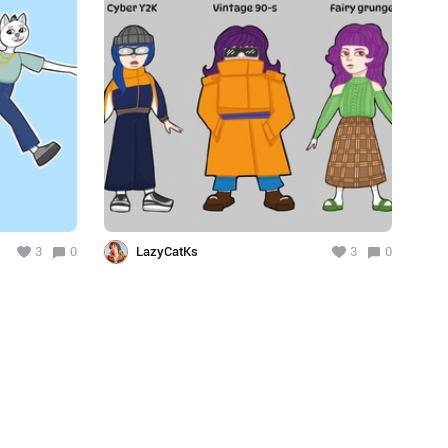
3
0
LazyCatKs
3
0