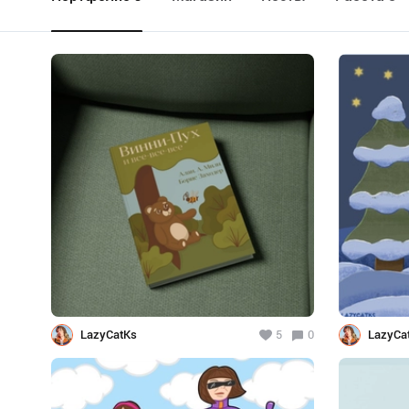
LazyCatKs
5
0
LazyCa