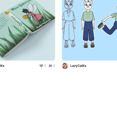
tKs
5
0
LazyCatKs