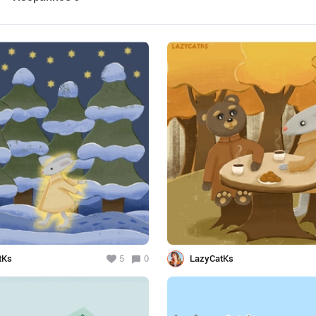
tKs
5
0
LazyCatKs