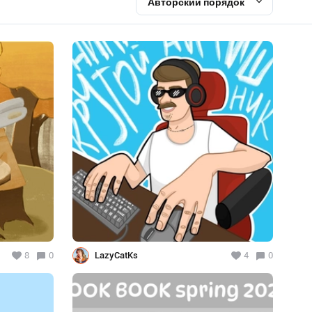
Авторский порядок
8
0
LazyCatKs
4
0