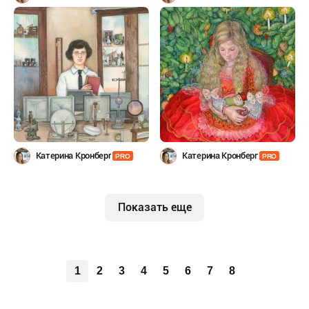
Катерина Кронберг
Катерина Кронберг
PRO
PRO
Показать еще
1
2
3
4
5
6
7
8