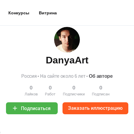
Конкурсы
Витрина
DanyaArt
Россия
На сайте около 6 лет
Об авторе
0
0
0
0
Лайков
Работ
Подписчики
Подписан
Заказать иллюстрацию
Подписаться
0