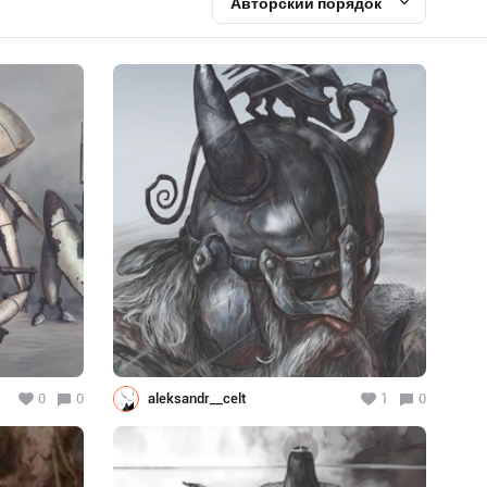
Авторский порядок
0
0
aleksandr__celt
1
0