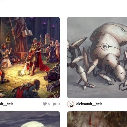
dr__celt
5
0
aleksandr__celt