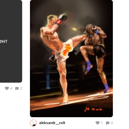
ент
4
2
aleksandr__celt
1
0