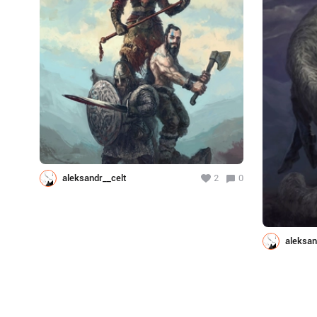
aleksandr__celt
2
0
aleksan