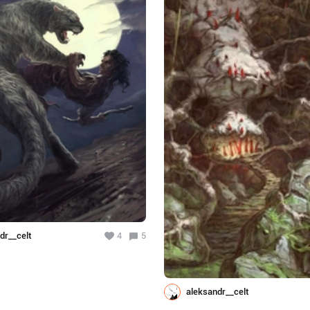
dr__celt
4
5
aleksandr__celt