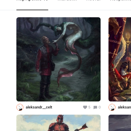
aleksandr__celt
5
0
aleksan