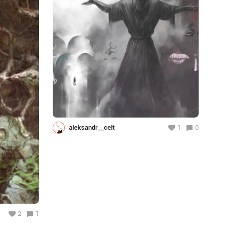
aleksandr__celt
1
0
2
1