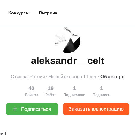
Конкурсы
Витрина
aleksandr__celt
Самара, Россия
На сайте около 11 лет
Об авторе
40
19
1
1
Лайков
Работ
Подписчики
Подписан
Заказать иллюстрацию
Подписаться
е 1