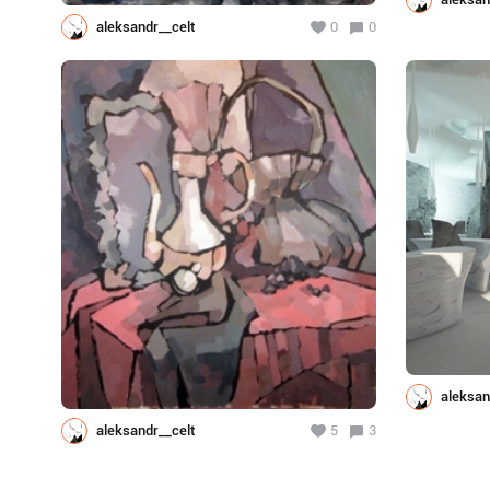
aleksandr__celt
0
0
aleksan
aleksandr__celt
5
3