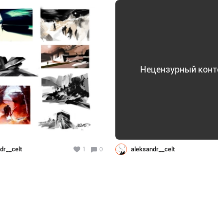
Нецензурный конт
dr__celt
1
0
aleksandr__celt