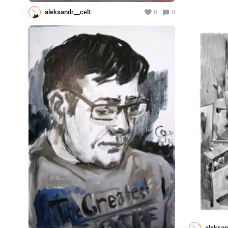
aleksandr__celt
0
0
aleksan