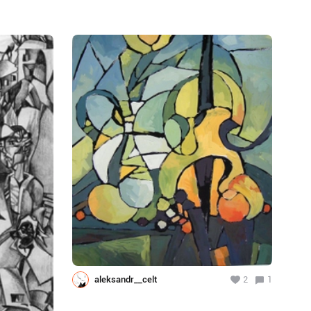
aleksandr__celt
2
1