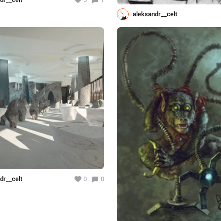
aleksandr__celt
dr__celt
0
0