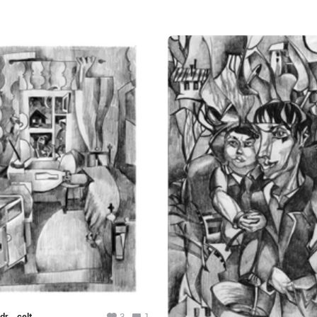
dr__celt
3
1