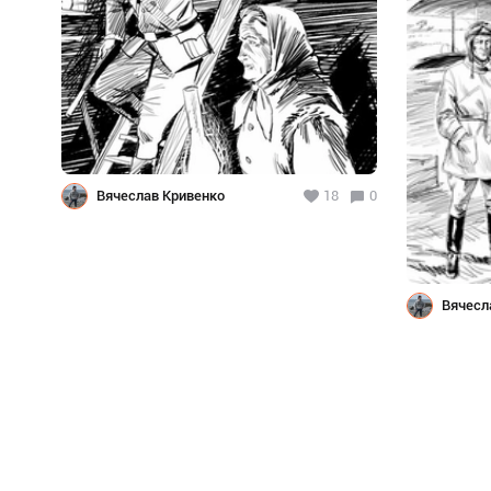
Вячеслав Кривенко
18
0
Вячесл