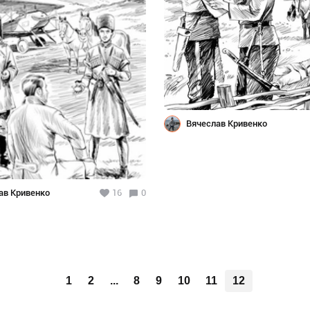
Вячеслав Кривенко
ав Кривенко
16
0
1
2
...
8
9
10
11
12