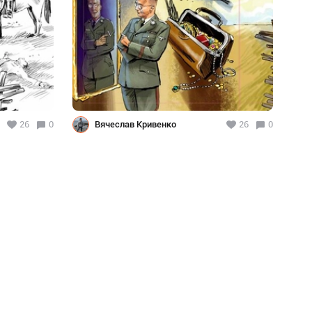
26
0
Вячеслав Кривенко
26
0