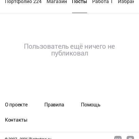
Портфолио 224
Maгазин
Посты
Работа 1
Избранн
Пользователь ещё ничего не
публиковал
О проекте
Правила
Помощь
Контакты