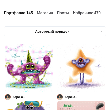
Портфолио 145
Maгазин
Посты
Избранное 479
Авторский порядок
Карина
Карина
Лемешева(Капучинка)
Лемешева(Капучинка)