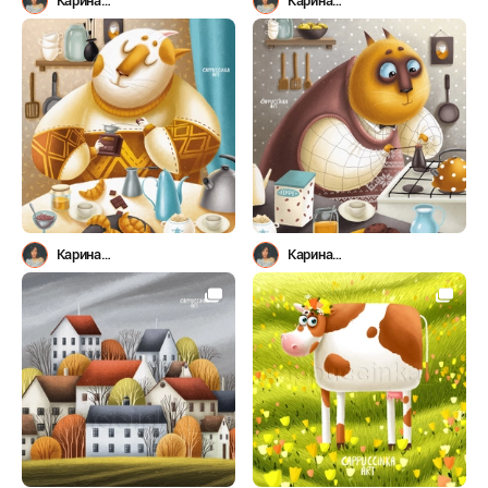
Карина
Карина
Лемешева(Капучинка)
Лемешева(Капучинка)
Карина
Карина
Лемешева(Капучинка)
Лемешева(Капучинка)