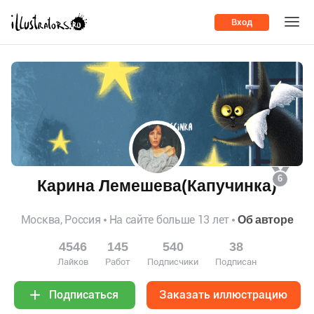
Вход
6
Карина Лемешева(Капучинка)
Москва, Россия
На сайте больше 13 лет
Об авторе
4546
145
540
38
Лайков
Работ
Подписчики
Подписан
Заказать иллюстрацию
Подписаться