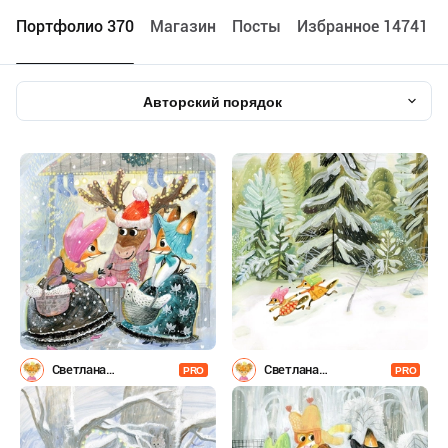
Портфолио 370
Maгазин
Посты
Избранное 14741
Авторский порядок
Светлана
Светлана
PRO
PRO
Емельянова
Емельянова