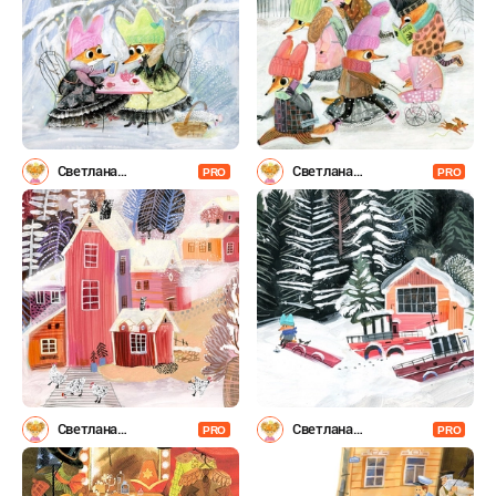
Светлана
Светлана
PRO
PRO
Емельянова
Емельянова
Светлана
Светлана
PRO
PRO
Емельянова
Емельянова