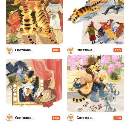
Светлана
Светлана
PRO
PRO
Емельянова
Емельянова
Светлана
Светлана
PRO
PRO
Емельянова
Емельянова