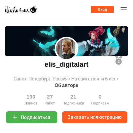
Вход
2
elis_digitalart
Санкт-Петербург, Россия
На сайте почти 6 лет
Об авторе
190
27
21
0
Лайков
Работ
Подписчики
Подписан
Заказать иллюстрацию
Подписаться