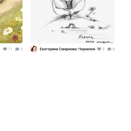
11
0
Екатерина Смирнова-Черненок
9
0