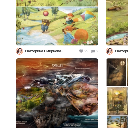
Екатерина Смирнова-
29
2
Екатер
Черненок
Чернен