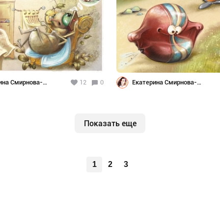
ина Смирнова-
12
0
Екатерина Смирнова-
ок
Черненок
Показать еще
1
2
3