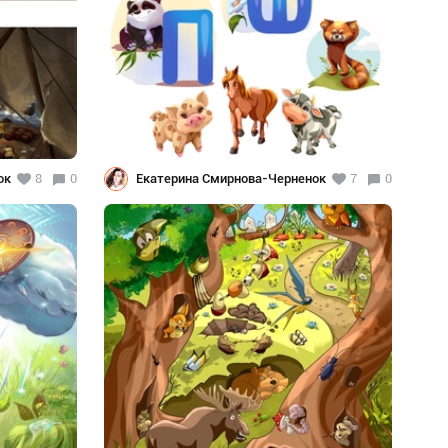
ок
8
0
Екатерина Смирнова-Черненок
7
0