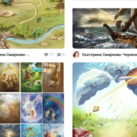
ина Смирнова-
17
0
Екатерина Смирнова-Чернен
ок