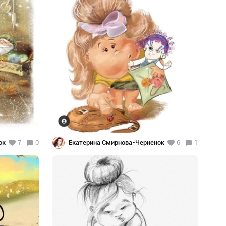
ок
7
0
Екатерина Смирнова-Черненок
6
1