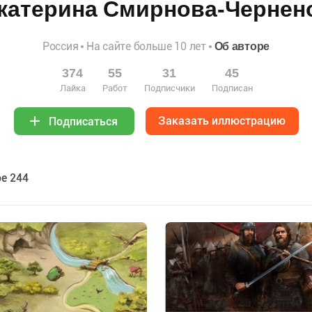
катерина Смирнова-Чернен
Россия
На сайте больше 10 лет
Об авторе
374
55
31
45
Лайка
Работ
Подписчики
Подписан
Заказать иллюстрацию
Подписаться
е 244