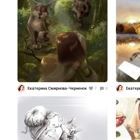
Екатерина Смирнова-Черненок
7
0
Екатер