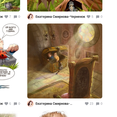
ок
7
0
Екатерина Смирнова-Черненок
5
0
ок
6
0
Екатерина Смирнова-
23
0
Черненок