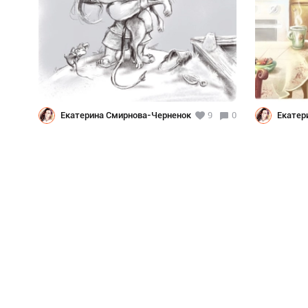
Екатерина Смирнова-Черненок
9
0
Екатер
Чернен