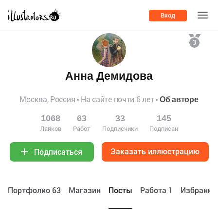
Вход
3
Анна Демидова
Москва, Россия
На сайте почти 6 лет
Об авторе
1068
63
33
145
Лайков
Работ
Подписчики
Подписан
Заказать иллюстрацию
Подписаться
Портфолио 63
Maгазин
Посты
Работа 1
Избранно