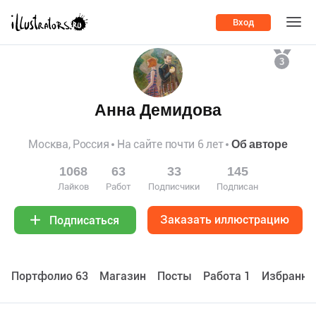
Вход
3
Анна Демидова
Москва, Россия
На сайте почти 6 лет
Об авторе
1068
63
33
145
Лайков
Работ
Подписчики
Подписан
Заказать иллюстрацию
Подписаться
Портфолио 63
Maгазин
Посты
Работа 1
Избранно