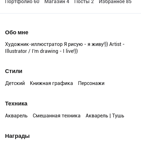
Портфолио 60
Maгазин 4
Посты 2
Избранное 85
Обо мне
Художник-иллюстратор Я рисую - я живу!)) Artist -
Illustrator / I'm drawing - I live!))
Стили
Детский
Книжная графика
Персонажи
Техника
Акварель
Смешанная техника
Акварель | Тушь
Награды