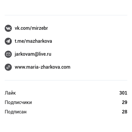
vk.com/mirzebr
t.me/mazharkova
jarkovam@live.ru
www.maria-zharkova.com
Лайк
301
Подписчики
29
Подписан
28