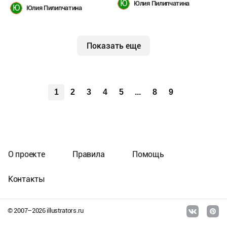
Ю
Юлия Пилипчатина
Ю
Юлия Пилипчатина
Показать еще
1
2
3
4
5
...
8
9
О проекте
Правила
Помощь
Контакты
© 2007–
2026
illustrators.ru