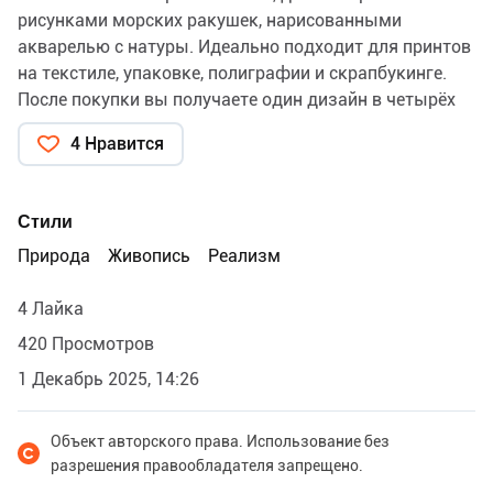
рисунками морских ракушек, нарисованными
акварелью с натуры. Идеально подходит для принтов
на текстиле, упаковке, полиграфии и скрапбукинге.
После покупки вы получаете один дизайн в четырёх
расцветках в формате JPEG, размером 5000Х5000 px,
4 Нравится
300 dpi, на коричневом, бежевом, голубом и белом
фоне, а так же один файл PNG, размером 5000Х5000
px, 300 dpi с прозрачным фоном. Разрешено
Стили
коммерческое использование паттерна для создания
Природа
Живопись
Реализм
новых товаров (текстиль, канцелярия, цифровые
дизайны с использованием паттерна и т. п.)
4 Лайка
Запрещена перепродажа паттерна полностью или
частично в цифровом виде и размещение их в
420 Просмотров
открытом доступе для свободного скачивания.
1 Декабрь 2025, 14:26
Паттерн продается на условиях неисключительной
лицензии, то есть может быть использован разными
покупателями по своему усмотрению разрешенными
Объект авторского права. Использование без
разрешения правообладателя запрещено.
способами.