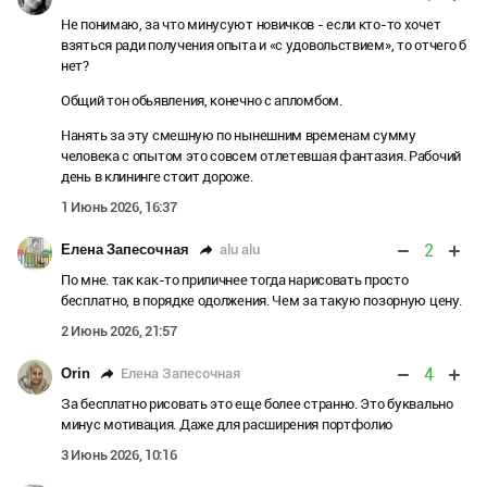
Не понимаю, за что минусуют новичков - если кто-то хочет
взяться ради получения опыта и «с удовольствием», то отчего б
нет?
Общий тон обьявления, конечно с апломбом.
Нанять за эту смешную по нынешним временам сумму
человека с опытом это совсем отлетевшая фантазия. Рабочий
день в клининге стоит дороже.
1 Июнь 2026, 16:37
2
alu alu
Елена Запесочная
По мне. так как-то приличнее тогда нарисовать просто
бесплатно, в порядке одолжения. Чем за такую позорную цену.
2 Июнь 2026, 21:57
4
Елена Запесочная
Orin
За бесплатно рисовать это еще более странно. Это буквально
минус мотивация. Даже для расширения портфолио
3 Июнь 2026, 10:16