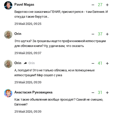
27
Pavel Magas
Видел во сне заказчика ГЕНИЯ, присмотрелся - там Евгения. И
откуда такие берутся...
29 Май 2026, 09:25
37
Orin
Это шутка? За гроши вы ищете профи книжной иллюстрации
для обложки книги? Ну, удачи вам, что сказать
29 Май 2026, 09:37
41
Orin
Orin
А, погодите! Это не только обложка, но и полноценные
иллюстрации!! Мир сошел с ума
29 Май 2026, 09:39
31
Анастасия Руковицина
Как такие объявления вообще проходят? Самой не смешно,
Евгения?
29 Май 2026, 09:39