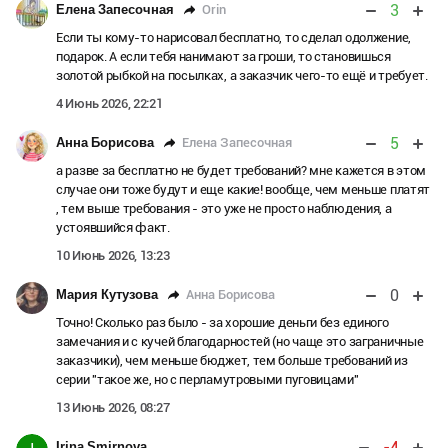
3
Orin
Елена Запесочная
Если ты кому-то нарисовал бесплатно, то сделал одолжение,
подарок. А если тебя нанимают за гроши, то становишься
золотой рыбкой на посылках, а заказчик чего-то ещё и требует.
4 Июнь 2026, 22:21
5
Елена Запесочная
Анна Борисова
а разве за бесплатно не будет требований? мне кажется в этом
случае они тоже будут и еще какие! вообще, чем меньше платят
, тем выше требования - это уже не просто наблюдения, а
устоявшийся факт.
10 Июнь 2026, 13:23
0
Анна Борисова
Мария Кутузова
Точно! Сколько раз было - за хорошие деньги без единого
замечания и с кучей благодарностей (но чаще это заграничные
заказчики), чем меньше бюджет, тем больше требований из
серии "такое же, но с перламутровыми пуговицами"
13 Июнь 2026, 08:27
-4
Irina Smirnova