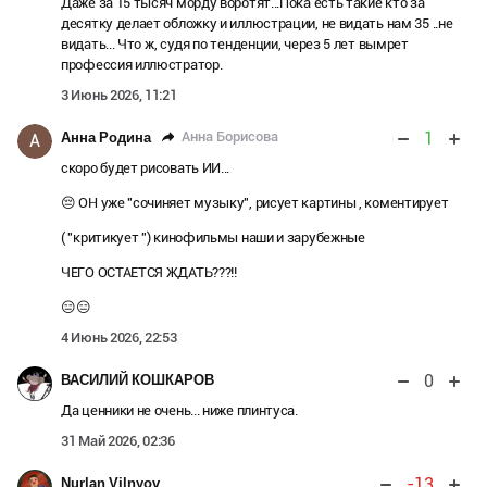
Даже за 15 тысяч морду воротят...Пока есть такие кто за
десятку делает обложку и иллюстрации, не видать нам 35 ..не
видать... Что ж, судя по тенденции, через 5 лет вымрет
профессия иллюстратор.
3 Июнь 2026, 11:21
1
Анна Борисова
Анна Родина
А
скоро будет рисовать ИИ...
😔 ОН уже "сочиняет музыку", рисует картины , коментирует
( "критикует ") кинофильмы наши и зарубежные
ЧЕГО ОСТАЕТСЯ ЖДАТЬ???!!
😑😑
4 Июнь 2026, 22:53
0
ВАСИЛИЙ КОШКАРОВ
Да ценники не очень... ниже плинтуса.
31 Май 2026, 02:36
-13
Nurlan Vilnyov