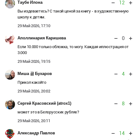
12
Таубе Илона
Вы издеваетесь? С такой ценой за книгу - в художественную
школу к детям.
29 Май 2026, 17:10
0
Аполлинария Каришева
Если 10.000 только обложка, то могу. Каждая иллюстрация от
3.000
29 Май 2026, 19:15
4
Миша 곰 Бухаров
Прикол какойто
29 Май 2026, 20:02
8
Сергей Красовский (atrox1)
может это в Белорусских рублях?
29 Май 2026, 20:11
14
Александр Павлов