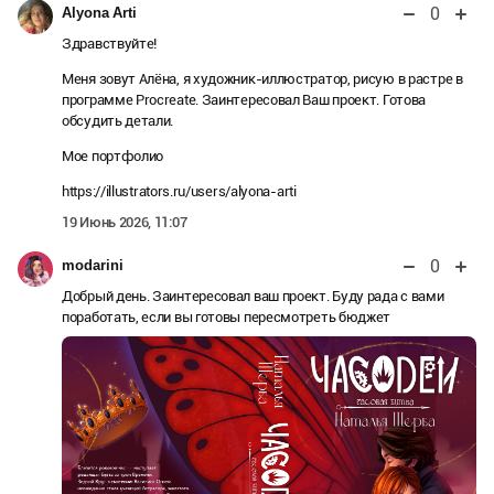
0
Alyona Arti
Здравствуйте!
Меня зовут Алёна, я художник-иллюстратор, рисую в растре в
программе Procreate. Заинтересовал Ваш проект. Готова
обсудить детали.
Мое портфолио
https://illustrators.ru/users/alyona-arti
19 Июнь 2026, 11:07
0
modarini
Добрый день. Заинтересовал ваш проект. Буду рада с вами
поработать, если вы готовы пересмотреть бюджет