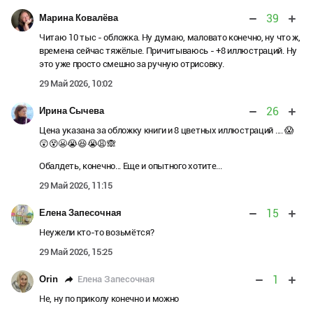
39
Марина Ковалёва
Читаю 10 тыс - обложка. Ну думаю, маловато конечно, ну что ж,
времена сейчас тяжёлые. Причитываюсь - +8 иллюстраций. Ну
это уже просто смешно за ручную отрисовку.
29 Май 2026, 10:02
26
Ирина Сычева
Цена указана за обложку книги и 8 цветных иллюстраций .... 😱
😲😵😬😭😆😭😩🙈
Обалдеть, конечно... Еще и опытного хотите...
29 Май 2026, 11:15
15
Елена Запесочная
Неужели кто-то возьмётся?
29 Май 2026, 15:25
1
Елена Запесочная
Orin
Не, ну по приколу конечно и можно