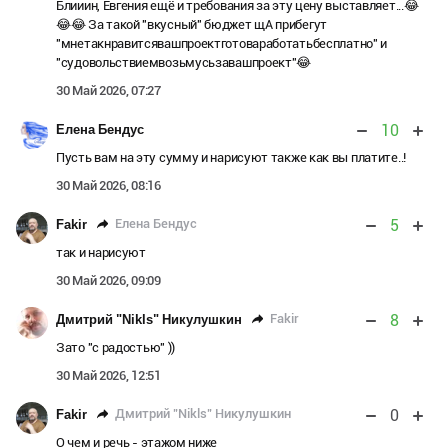
Блииин, Евгения ещё и требования за эту цену выставляет...😂
😂😂 За такой "вкусный" бюджет щА прибегут
"мнетакнравитсявашпроектготоваработатьбесплатно" и
"судовольствиемвозьмусьзавашпроект"😂
30 Май 2026, 07:27
10
Елена Бендус
Пусть вам на эту сумму и нарисуют также как вы платите..!
30 Май 2026, 08:16
5
Елена Бендус
Fakir
так и нарисуют
30 Май 2026, 09:09
8
Fakir
Дмитрий "Nikls" Никулушкин
Зато "с радостью" ))
30 Май 2026, 12:51
0
Дмитрий "Nikls" Никулушкин
Fakir
О чем и речь - этажом ниже