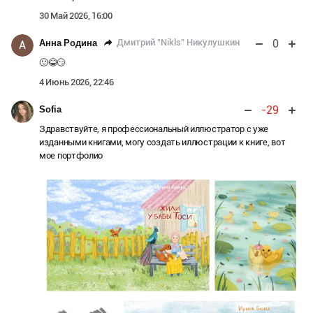
30 Май 2026, 16:00
0
Дмитрий "Nikls" Никулушкин
Анна Родина
А
🙂😂😏
4 Июнь 2026, 22:46
-29
Sofia
Здравствуйте, я профессиональный иллюстратор с уже
изданными книгами, могу создать иллюстрации к книге, вот
мое портфолио