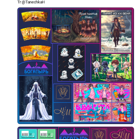
Тг @TanechkaH