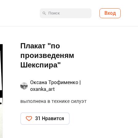
Вход
Плакат "по
произведеням
Шекспира"
Оксана Трофименко |
oxanka_art
выполнена в технике силуэт
31 Нравится