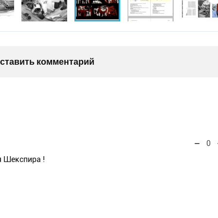
оставить комментарий
0
 Шекспира !