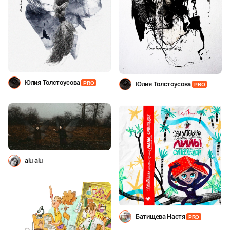
Юлия Толстоусова
PRO
Юлия Толстоусова
PRO
alu alu
Батищева Настя
PRO