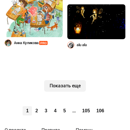
Анна Куликова
PRO
alu alu
Показать еще
1
2
3
4
5
...
105
106