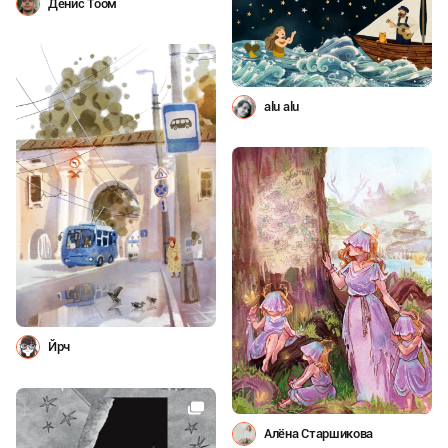
Денис Тоом
alu alu
Йрч
Алёна Старшикова