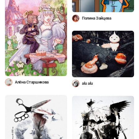
Полина Зайцева
Алёна Старшикова
alu alu