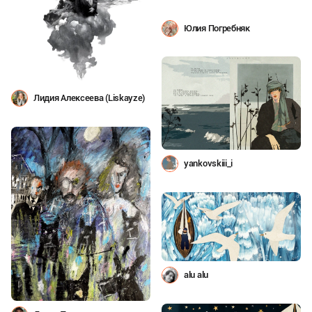
Юлия Погребняк
Лидия Алексеева (Liskayze)
yankovskiii_i
alu alu