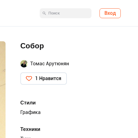
Вход
Собор
Томас Арутюнян
1 Нравится
Стили
Графика
Техники