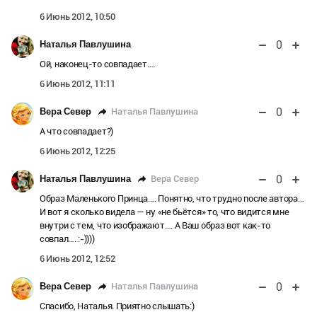
6 Июнь 2012, 10:50
0
Наталья Павлушина
Ой, наконец-то совпадает….
6 Июнь 2012, 11:11
0
Наталья Павлушина
Вера Север
А что совпадает?)
6 Июнь 2012, 12:25
0
Вера Север
Наталья Павлушина
Образ Маленького Принца…. Понятно, что трудно после автора…
И вот я сколько видела — ну «не бьётся» то, что видится мне
внутри с тем, что изображают…. А Ваш образ вот как-то
совпал…. :-))))
6 Июнь 2012, 12:52
0
Наталья Павлушина
Вера Север
Спасибо, Наталья. Приятно слышать:)