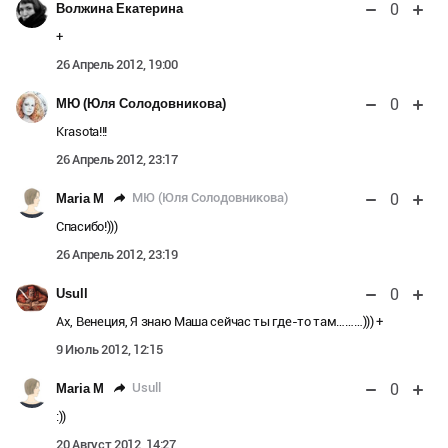
0
Волжина Екатерина
+
26 Апрель 2012, 19:00
0
МЮ (Юля Солодовникова)
Krasota!!!
26 Апрель 2012, 23:17
0
МЮ (Юля Солодовникова)
Maria M
Спасибо!)))
26 Апрель 2012, 23:19
0
Usull
Ах, Венеция, Я знаю Маша сейчас ты где-то там………))) +
9 Июль 2012, 12:15
0
Usull
Maria M
:))
20 Август 2012, 14:27