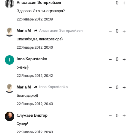
0
Анастасия Эстерхейзен
Здорово! Это линогравюра?
22 Январь 2012, 20:39
0
Анастасия Эстерхейзен
Maria M
Спасибо! Да, линогравюра)
22 Январь 2012, 20:40
0
Inna Kapustenko
I
очень!)
22 Январь 2012, 20:42
0
Inna Kapustenko
Maria M
Благодарю))
22 Январь 2012, 20:43
0
Служаев Виктор
Супер!
22 Январь 2012, 20:43