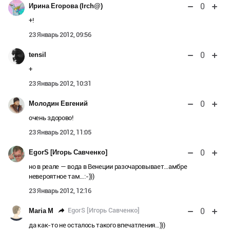
0
Ирина Егорова (Irch@)
+!
23 Январь 2012, 09:56
0
tensil
+
23 Январь 2012, 10:31
0
Молодин Евгений
очень здорово!
23 Январь 2012, 11:05
0
EgorS [Игорь Савченко]
но в реале — вода в Венеции разочаровывает…амбре
невероятное там…:-)))
23 Январь 2012, 12:16
0
EgorS [Игорь Савченко]
Maria M
да как-то не осталось такого впечатления…)))