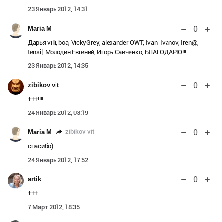
23 Январь 2012, 14:31
0
Maria M
Дарья villi, boa, VickyGrey, alexander OWT, Ivan_Ivanov, Iren@,
tensil, Молодин Евгений, Игорь Савченко, БЛАГОДАРЮ!!!
23 Январь 2012, 14:35
0
zibikov vit
+++!!!!
24 Январь 2012, 03:19
0
zibikov vit
Maria M
спасибо)
24 Январь 2012, 17:52
0
artik
+++
7 Март 2012, 18:35