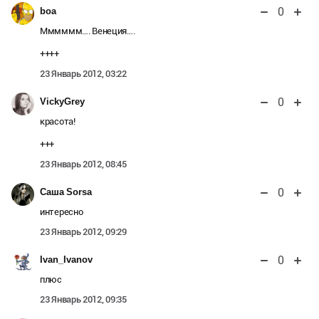
0
boa
Мммммм…. Венеция….
++++
23 Январь 2012, 03:22
0
VickyGrey
красота!
+++
23 Январь 2012, 08:45
0
Саша Sorsa
интересно
23 Январь 2012, 09:29
0
Ivan_Ivanov
плюс
23 Январь 2012, 09:35