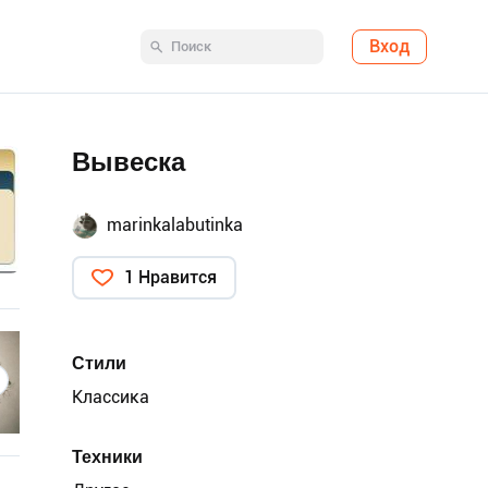
Вход
Вывеска
marinkalabutinka
1 Нравится
Стили
Классика
Техники