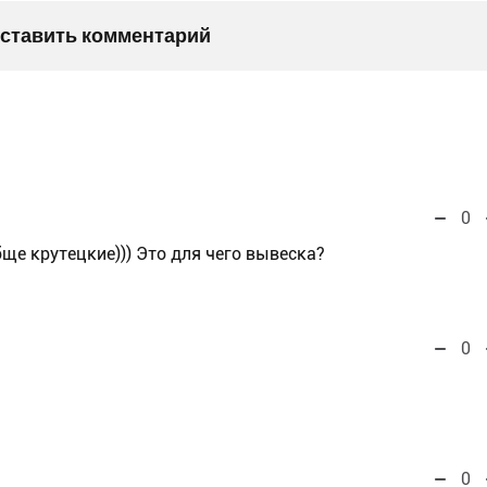
оставить комментарий
0
ще крутецкие))) Это для чего вывеска?
0
0