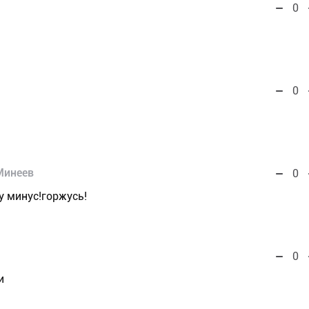
0
0
Минеев
0
у минус!горжусь!
0
и