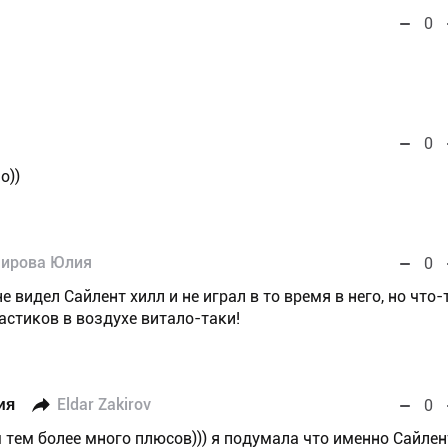
0
0
о))
ирова Юлия
0
 не видел Сайлент хилл и не играл в то время в него, но что-
астиков в воздухе витало-таки!
ия
Eldar Zakirov
0
м тем более много плюсов))) я подумала что именно Сайлен