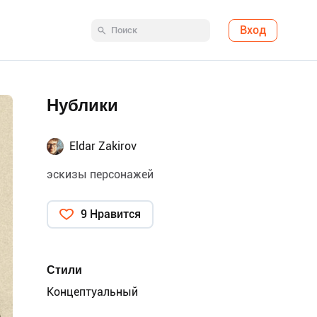
Вход
Нублики
Eldar Zakirov
эскизы персонажей
9 Нравится
Стили
Концептуальный