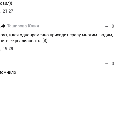
овил))
, 21:27
Таширова Юлия
0
оворят, идея одновременно приходит сразу многим людям,
еть ее реализовать. :)))
, 19:29
0
апомнило