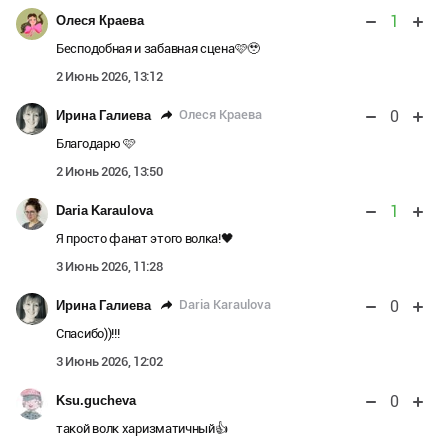
1
Олеся Краева
Бесподобная и забавная сцена🩷🥹
2 Июнь 2026, 13:12
0
Олеся Краева
Ирина Галиева
Благодарю 🩷
2 Июнь 2026, 13:50
1
Daria Karaulova
Я просто фанат этого волка!🖤
3 Июнь 2026, 11:28
0
Daria Karaulova
Ирина Галиева
Спасибо))!!!
3 Июнь 2026, 12:02
0
Ksu.gucheva
такой волк харизматичный👍