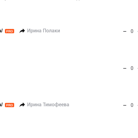
/
Ирина Полаки
0
PRO
0
/
Ирина Тимофеева
0
PRO