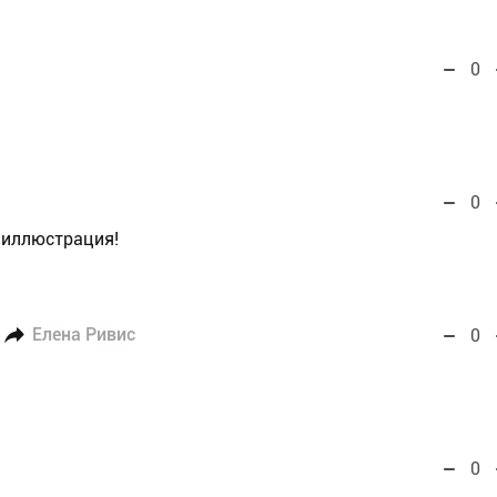
0
0
 иллюстрация!
Елена Ривис
0
0