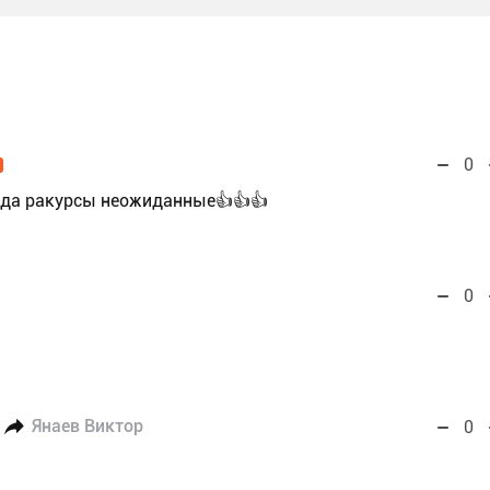
0
гда ракурсы неожиданные👍👍👍
0
Янаев Виктор
0