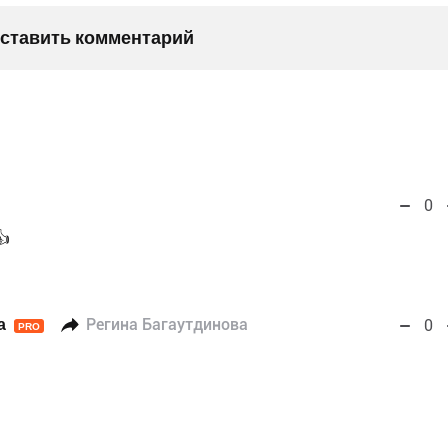
оставить комментарий
0
👍
a
Регина Багаутдинова
0
PRO