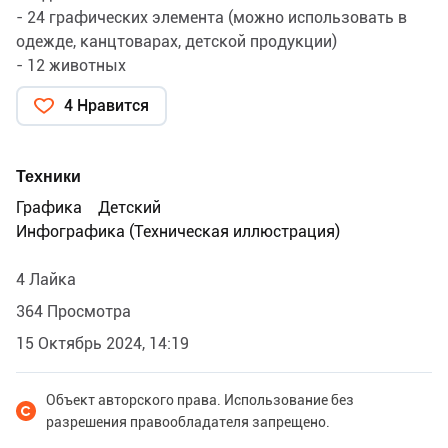
- 24 графических элемента (можно использовать в
одежде, канцтоварах, детской продукции)
- 12 животных
- 32 композиций (постеров на стену)
4 Нравится
- 20 бесшовных паттернов
Размер 3000*4000, 2200*3000, 5000*5000 пикселей,
300 dpi (формат JPG, PNG с прозрачным фоном) Файл
Техники
будет подготовлен и выслан вам для дальнейшей
Графика
Детский
работы. Для приобретения напишите мне в сообщении
Инфографика (Техническая иллюстрация)
4 Лайка
364 Просмотра
15 Октябрь 2024, 14:19
Объект авторского права. Использование без
разрешения правообладателя запрещено.