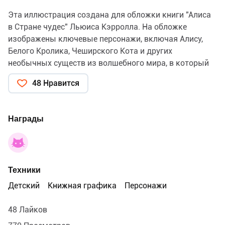
Эта иллюстрация создана для обложки книги "Алиса
в Стране чудес" Льюиса Кэрролла. На обложке
изображены ключевые персонажи, включая Алису,
Белого Кролика, Чеширского Кота и других
необычных существ из волшебного мира, в который
попадает Алиса. Иллюстрация передаёт атмосферу
48 Нравится
магического приключения, загадок и удивительных
встреч, которые ожидают Алису в Стране чудес.
Награды
Техники
Детский
Книжная графика
Персонажи
48 Лайков