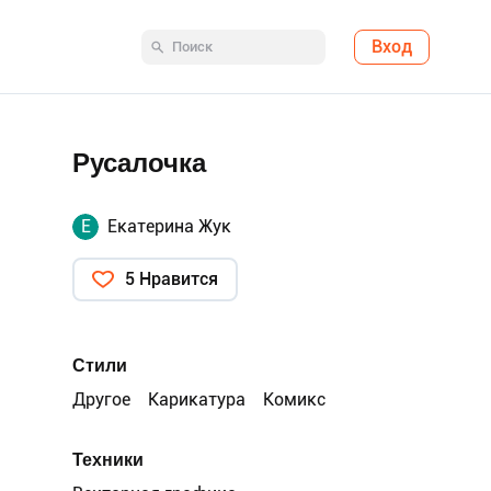
Вход
Русалочка
Е
Екатерина Жук
5 Нравится
Стили
Другое
Карикатура
Комикс
Техники