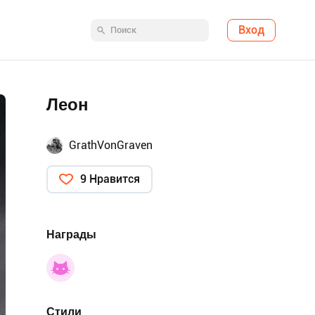
Вход
Леон
GrathVonGraven
9 Нравится
Награды
Стили